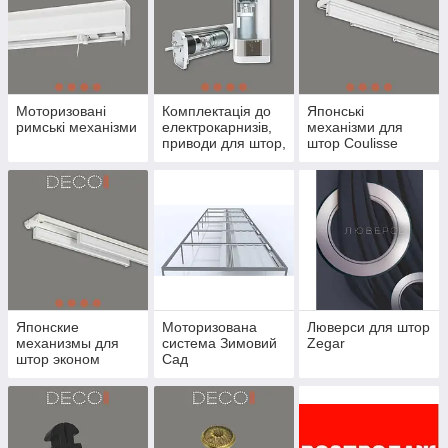
Моторизовані
Комплектація до
Японські
римські механізми
електрокарнизів,
механізми для
приводи для штор,
штор Coulisse
карнизів, римських
(Нідерланди)
систем, тканинних
ролет, жалюз
Японские
Моторизована
Люверси для штор
механизмы для
система Зимовий
Zegar
штор эконом
Сад
(электрокарниз
зимовий сад)