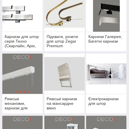
Карнизи для штор
Підхвати, розети
Карнизи Галерея,
серія Техно
для штор Zegar
Багетні карнизи
(Скарлайн, Арін,
Premium
Техно 15)
Римські
Римські карнизи
Електрокарнизи
механізми,
на мансардне
для штор
карнизи для
вікно
європейських та
австрійських штор
штор