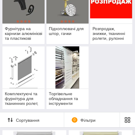
Фурнітура на
Підхоплювачі для
Розпродаж,
карнизи алюмінієві
штор, гачки
знижки, тканинні
та пластикові
ролети, рулонні
штори, карнизи
Комплектуючі та
Торгівельне
фурнітура для
обладнання та
тканинних ролет,
інструменти
римських
продажів, карнизи
механізмів
та ролети
Сортування
0
Фільтри