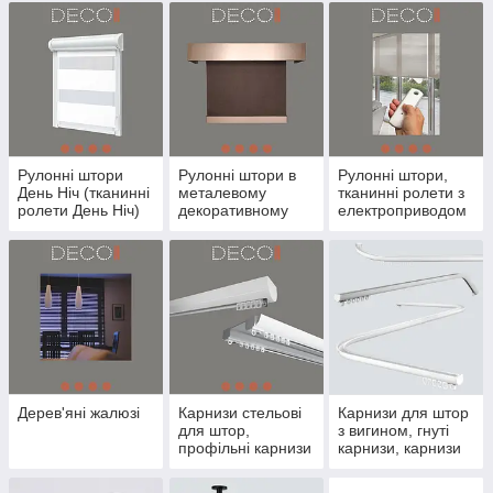
Рулонні штори
Рулонні штори в
Рулонні штори,
День Ніч (тканинні
металевому
тканинні ролети з
ролети День Ніч)
декоративному
електроприводом
Закритого типу
коробі
Дерев'яні жалюзі
Карнизи стельові
Карнизи для штор
для штор,
з вигином, гнуті
профільні карнизи
карнизи, карнизи
для штор
для еркера, арки
(Алюмінієві)