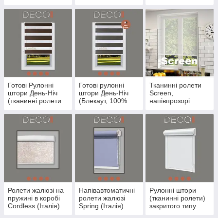
типу
відкритого типу ,
асортименті квітів
фурнітура Україна
100% затемнення
Готові Рулонні
Готові рулонні
Тканинні ролети
штори День-Ніч
штори День-Ніч
Screen,
(тканинні ролети
(Блекаут, 100%
напівпрозорі
День Ніч)
затемнення)
тканини, що
розсіюють
сонячний потік
Ролети жалюзі на
Напівавтоматичні
Рулонні штори
пружині в коробі
ролети жалюзі
(тканинні ролети)
Cordless (Італія)
Spring (Італія)
закритого типу
посилена система