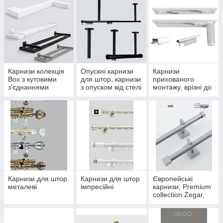
Карнизи колекція
Опускні карнизи
Карнизи
Box з кутовими
для штор, карнизи
прихованого
з'єднаннями
з опуском від стелі
монтажу, врізні до
(стельові та
, підвісні карнизи
стель з
настінні)
гіпсокартону,
колекція Soffito
Карнизи для штор
Карнизи для штор
Європейські
металеві
імпресійні
карнизи, Premium
collection Zegar,
Ексклюзивні
карнизи