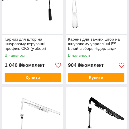
Карниз для штор на
Карниз для важких штор на
шнуровому керуванні
шнуровому управлінні ES
профіль СKS (у зборі)
Білий в зборі, Нідерланди
Чорний
В наявності
В наявності
1 040
904
₴/комплект
₴/комплект
Купити
Купити