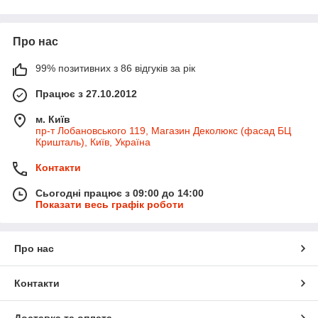
Види алюмінієвих
стельових
карнизів
для штор:
Про нас
одинарні алюмінієві стельові карнизи
99% позитивних з 86 відгуків за рік
подвійні алюмінієві стельові карнизи
подвійні
алюмінієві стельові карнизи
з липучкою
Працює з 27.10.2012
під ламбрекен
м. Київ
подвійні алюмінієві стельові карнизи
посилені
пр-т Лобановського 119, Магазин Деколюкс (фасад БЦ
подвійні
алюмінієві стельові карнизи
на шнурової
Кришталь), Київ, Україна
управління
Контакти
потрійні алюмінієві стельові карнизи
Перевага:
можливість перекриття будь-яких віконних
Сьогодні працює з 09:00 до 14:00
прорізів (прямих, арочних, еркерних, кутових).
Показати весь графік роботи
Види профільних карнизів:
карниз
система
KS профіль
(вигин в арку, еркер,
Про нас
кутовий, прямий).Вигин: апаратний.
карниз
система
СКЅ профіль
(вигин в еркер,
Контакти
кутовий, прямий). Вигин: апаратний .
карниз
система
Т-профіль
(вигин в еркер, кутовий,
Доставка та оплата