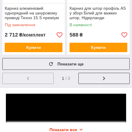
Карниз алюмінієвий
Карниз для штор профіль AS
однорядний на шнуровому
у зборі Білий для важких
приводі Техно 15.S преміум
штор, Нідерланди
Під замовлення
В наявності
2 712
588
₴/комплект
₴
Купити
Купити
Показати ще
1
/ 3
Показати все