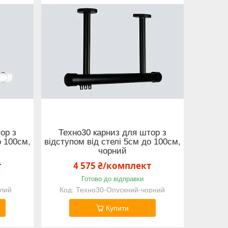
ор з
Техно30 карниз для штор з
о 100см,
відступом від стелі 5см до 100см,
чорний
т
4 575 ₴/комплект
Готово до відправки
ілий
Техно30-Опускний-чорний
Купити