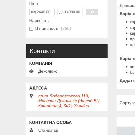
Ціна
Довжина
Варіан
Наявність
ка
ка
В наявності
260
ка
пр
пр
Контакти
Варіан
чо
Деколюкс
бі
Додатк
пр-т Лобановського 119,
Магазин Деколюкс (фасад БЦ
Кришталь), Київ, Україна
Станіслав