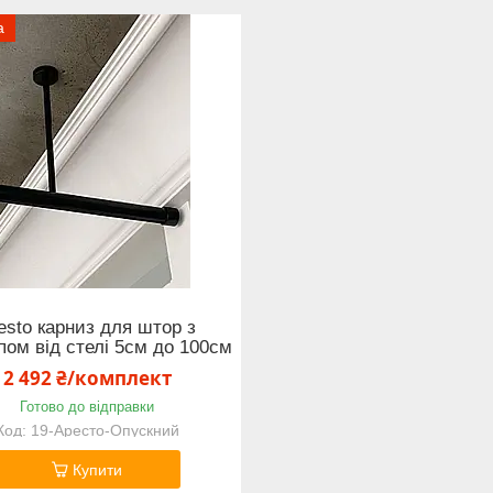
а
esto карниз для штор з
пом від стелі 5см до 100см
2 492 ₴/комплект
Готово до відправки
19-Аресто-Опускний
Купити