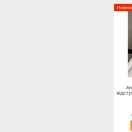
Новинк
Ar
відсту