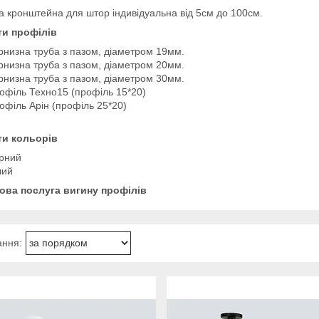
 кронштейна для штор індивідуальна від 5см до 100см.
ти профілів
рнизна труба з пазом, діаметром 19мм.
рнизна труба з пазом, діаметром 20мм.
рнизна труба з пазом, діаметром 30мм.
офіль Техно15 (профіль 15*20)
офіль Арін (профіль 25*20)
ти кольорів
рний
лий
ова послуга вигину профілів