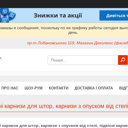
заказы и сообщения, поскольку по ее графику работы сегодня вых
день.
пр-т Лобановського 119, Магазин Деколюкс (фасад 
и,
ПРО НАС
ШОУ-РУМ
КОНТАКТИ
ДОСТАВКА І ОПЛАТА
ВІДГ
і карнизи для штор, карнизи з опуском від стелі 
 карнизи для штор, карнизи з опуском від стелі, підвісні карн