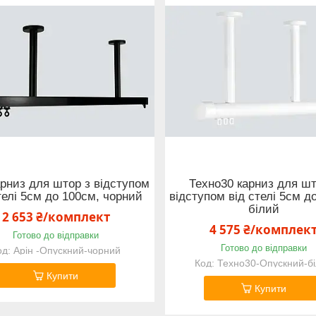
арниз для штор з відступом
Техно30 карниз для шт
телі 5см до 100см, чорний
відступом від стелі 5см д
білий
2 653 ₴/комплект
4 575 ₴/комплек
Готово до відправки
Готово до відправки
Арін -Опускний-чорний
Техно30-Опускний-б
Купити
Купити