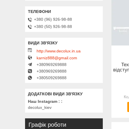
+380 (96) 926-98-88
+380 (50) 926-98-88
http://www.decolux.in.ua
karniz888@gmail.com
Тех
+380969269888
відсту
+380969269888
+380509269888
Наш Instagram :
decolux_kiev
Графік роботи