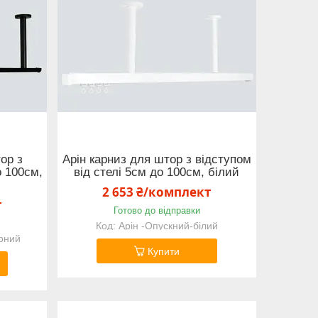
ор з
Арін карниз для штор з відступом
о 100см,
від стелі 5см до 100см, білий
2 653 ₴/комплект
т
Готово до відправки
Арін -Опускний-білий
рний
Купити