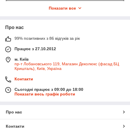
Показати все
Про нас
Асортимент
сонце захисні
системи Decolux (серці)
Готові рулонні штори Decolux
99% позитивних з 86 відгуків за рік
Готові тканинні жалюзі День ніч
Працює з 27.10.2012
Готові тканинні ролети на вікна Блекаут (Black Out)
от 75%
м. Київ
до 100% защита от солнца
пр-т Лобановського 119, Магазин Деколюкс (фасад БЦ
Римські карнизи для штор Coulisse (Гландія)
Кришталь), Київ, Україна
японська карнизи для штор Coulisse (Гландія)
Контакти
Сьогодні працює з 09:00 до 18:00
Асортимент
Карнизи для штор від Decolux (силки)
Показати весь графік роботи
Карнизи
металеві
ковані
діаметр 16 мм комплект
Карнизи
металеві
ковані діаметр
19 мм комлект
Про нас
Карнизи
металеві
ковані діаметр
25 мм комплект
Карнизи
для штор
Скарлайн
комплект
Контакти