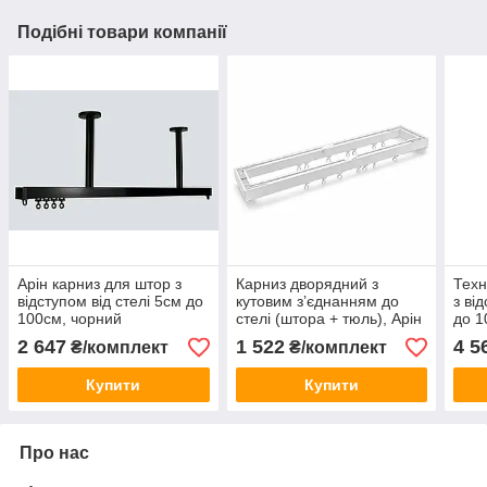
Подібні товари компанії
Арін карниз для штор з
Карниз дворядний з
Техн
відступом від стелі 5см до
кутовим з’єднанням до
з ві
100см, чорний
стелі (штора + тюль), Арін
до 1
FULL BOX, Білий
2 647
1 522
4 5
₴/комплект
₴/комплект
Купити
Купити
Про нас