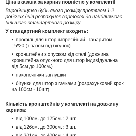
Ціна вказана за карниз повністю у комплекті!
Виробництво будь-якого розміру протягом 1-2
робочих днів розрахунок вартості до найближчого
більшого стандартного розміру.
У стандартний комплект входить:
профіль для штор імпресійний , габаритом
15*20 (з пазом під бігунок)
кронштейни з опуском від стелі (довжина
кронштейна опускного для штор індивідуальна
від 5см до 100см.)
наконечники заглушки
бігунки для штор з гачками (розрахунковий крок
на 100см - 10шт)
Кількість кронштейнів у комплекті на довжину
карниза:
від 100см. до 125см. : 2 шт.
від 126см. до 300см. : 3 шт.
від 301см. до 400см. : 4 шт.