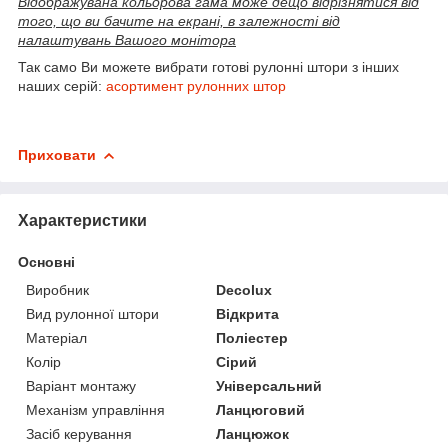
Відображувана кольорова гама може дещо відрізнятися від
того, що ви бачите на екрані, в залежності від
налаштувань Вашого монітора
Так само Ви можете вибрати готові рулонні штори з інших
наших серій:
асортимент рулонних штор
Приховати
Характеристики
Основні
Виробник
Decolux
Вид рулонної штори
Відкрита
Матеріал
Поліестер
Колір
Сірий
Варіант монтажу
Універсальний
Механізм управління
Ланцюговий
Засіб керування
Ланцюжок