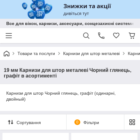
Все для вікон, карнизи, аксесуари, сонцезахисні систем
Товари та послуги
Карнизи для штор металеві
Карни
19 мм Карнизи для штор металеві Чорний глянець,
графіт в асортименті
Карнизи для штор Чорний глянець, графіт (одинарні,
двойный)
Сортування
0
Фільтри