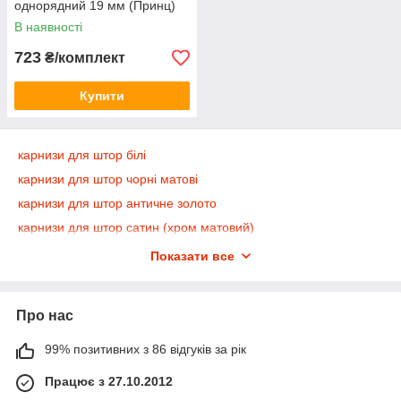
однорядний 19 мм (Принц)
В наявності
723
₴/комплект
Купити
карнизи для штор білі
карнизи для штор чорні матові
карнизи для штор античне золото
карнизи для штор сатин (хром матовий)
карнизи для штор сталь полірована
Показати все
карнизи для штор маренго (мокрий асфальт)
карнизи для штор чорний блискучий (графіт)
Про нас
карнизи для штор золото яскраве
карнизи для штор біле золото
99% позитивних з 86 відгуків за рік
карнизи для штор хром блискучий
Працює з 27.10.2012