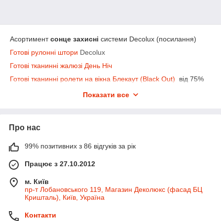
Асортимент
сонце захисні
системи
Decolux (посилання)
Готові рулонні штори
Decolux
Готові тканинні жалюзі День Ніч
Готові тканинні ролети на вікна Блекаут (Black Out)
від 75%
до 100% захист від сонця
Показати все
римські карнизи для штор Coulisse (Голландія)
японський карнизи для штор Coulisse (Голландія)
Про нас
Асортимент
Карнизи для штор від Decolux (посилання)
99% позитивних з 86 відгуків за рік
Карнизи
металеві
ковані
діаметр 16 мм комлект
Працює з 27.10.2012
Карнизи
металеві
ковані діаметр
19 мм комлект
м. Київ
Карнизи
металеві
ковані діаметр
25 мм комлект
пр-т Лобановського 119, Магазин Деколюкс (фасад БЦ
Карнизи
для штор
Скарлайн
комплект
Кришталь), Київ, Україна
карнизи для штор
алюмінієві
Контакти