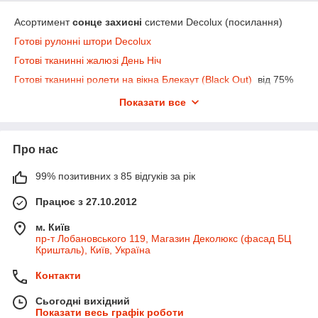
Асортимент
сонце захисні
системи Decolux (посилання)
Готові рулонні штори Decolux
Готові тканинні жалюзі День Ніч
Готові тканинні ролети на вікна Блекаут (Black Out)
від 75%
до 100% захист від сонця
Показати все
римські карнизи для штор Coulisse (Голландія)
японський карнизи для штор Coulisse (Голландія)
Про нас
Асортимент
Карнизи для штор від Decolux (посилання)
99% позитивних з 85 відгуків за рік
Карнизи
металеві
ковані
діаметр 16 мм комлект
Працює з 27.10.2012
Карнизи
металеві
ковані діаметр
19 мм комлект
м. Київ
Карнизи
металеві
ковані діаметр
25 мм комлект
пр-т Лобановського 119, Магазин Деколюкс (фасад БЦ
Карнизи
для штор
Скарлайн
комплект
Кришталь), Київ, Україна
карнизи для штор
алюмінієві
Контакти
карнизи для штор профільні
Сьогодні вихідний
карнизи для штор
моторизовані
Показати весь графік роботи