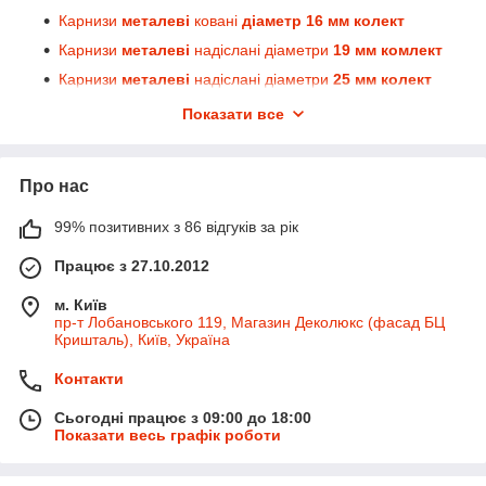
Карнизи
металеві
ковані
діаметр 16 мм колект
Карнизи
металеві
надіслані діаметри
19 мм комлект
Карнизи
металеві
надіслані діаметри
25 мм колект
Карнизи
для штор
Скарлайн
комплект
Показати все
карнизи для штор
алюмінієві
карнизи для штор профільні
Про нас
карнизи для штор
моторизовані
Римські карнизи для штор Coulisse (Нідерланди)
99% позитивних з 86 відгуків за рік
Японський карнизи для штор Coulisse (Нідерланди)
Працює з 27.10.2012
м. Київ
пр-т Лобановського 119, Магазин Деколюкс (фасад БЦ
Кришталь), Київ, Україна
Контакти
Сьогодні працює з 09:00 до 18:00
Показати весь графік роботи