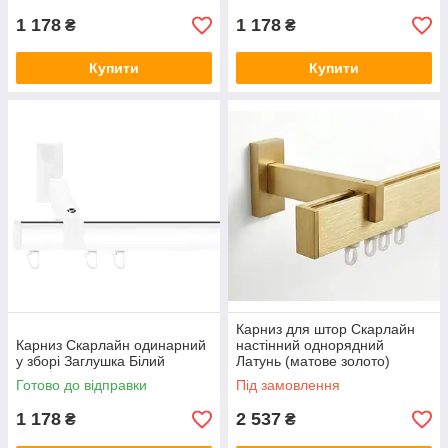
1 178
1 178
₴
₴
Купити
Купити
Карниз для штор Скарлайн
Карниз Скарлайн одинарний
настінний однорядний
у зборі Заглушка Білий
Латунь (матове золото)
Готово до відправки
Під замовлення
1 178
2 537
₴
₴