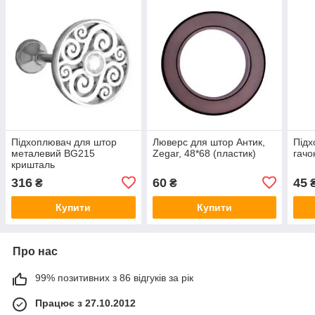
Підхоплювач для штор
Люверс для штор Антик,
Підх
металевий BG215
Zegar, 48*68 (пластик)
гачо
кришталь
316
60
45
₴
₴
Купити
Купити
Про нас
99% позитивних з 86 відгуків за рік
Працює з 27.10.2012