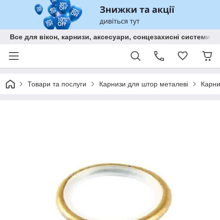
Все для вікон, карнизи, аксесуари, сонцезахисні систем
Товари та послуги
Карнизи для штор металеві
Карни