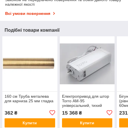
належної якості
Всі умови повернення
Подібні товари компанії
160 см Труба металева
Електропривод для штор
Бігу
для карниза 25 мм гладка
Torro АМ-95
(рів
універсальний, тихий
60мм
362
15 368
231
₴
₴
Купити
Купити