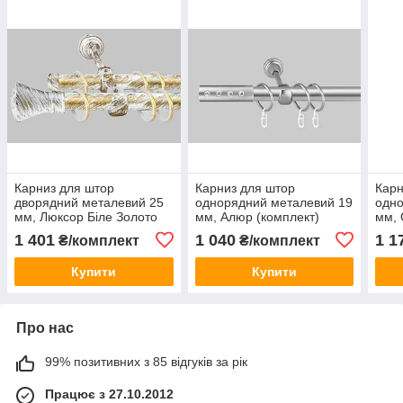
Карниз для штор
Карниз для штор
Карн
дворядний металевий 25
однорядний металевий 19
одно
мм, Люксор Біле Золото
мм, Алюр (комплект)
мм, 
1 401
1 040
1 1
₴/комплект
₴/комплект
Купити
Купити
Про нас
99% позитивних з 85 відгуків за рік
Працює з 27.10.2012