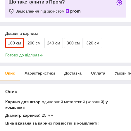
Що таке купити з Пром?
Замовлення під захистом
Довжина карниза
160 см
200 см
240 см
300 см
320 см
Готово до відправки
Опис
Характеристики
Доставка
Оплата
Умови п
Опис
Карниз для штор
одинарний металевий (кований)
у
комплекті.
Діаметр карниза:
25 мм
Ціна вказана за карниз повністю в комплекті!