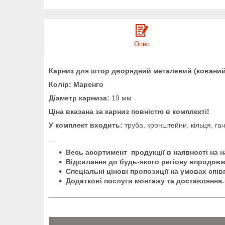
Опис
Карниз для штор дворядний металевий (кований)
Колір: Маренго
Діаметр карниза:
19 мм
Ціна вказана за карниз повністю в комплекті!
У комплект входить:
труба, кронштейни, кільця, га
_
Весь асортимент продукції в наявності на 
Відсилання до будь-якого регіону впродовж
Спеціальні цінові пропозиції на умовах спів
Додаткові послуги монтажу та доставляння.
___________________________________________