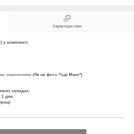
Характеристики
 у комплекті.
чки, наконечники
(Як на фото Тоді Макс*)
наших складах.
 1 дня.
праці.
_____________________________________________________