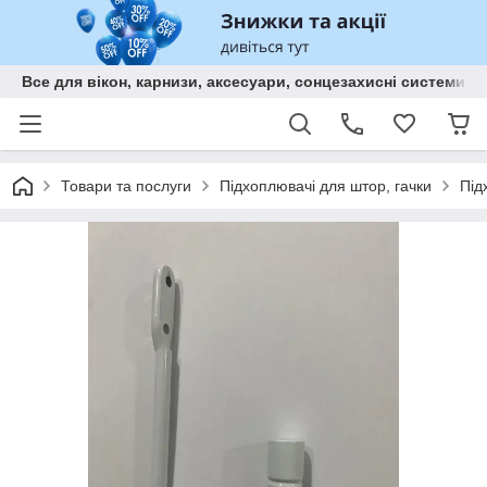
Все для вікон, карнизи, аксесуари, сонцезахисні систем
Товари та послуги
Підхоплювачі для штор, гачки
Під