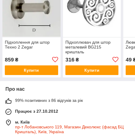
Підхоплення для штор
Підхоплювач для штор
Люве
Техно 2 Zegar
металевий BG215
Zega
кришталь
859
316
49
₴
₴
Купити
Купити
Про нас
99% позитивних з 86 відгуків за рік
Працює з 27.10.2012
м. Київ
пр-т Лобановського 119, Магазин Деколюкс (фасад БЦ
Кришталь), Київ, Україна