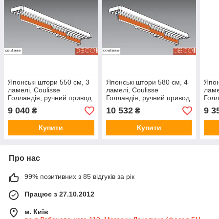
Японські штори 550 см, 3
Японські штори 580 см, 4
Япон
ламелі, Coulisse
ламелі, Coulisse
ламе
Голландія, ручний привод
Голландія, ручний привод
Голл
шну
9 040
10 532
9 3
₴
₴
Купити
Купити
Про нас
99% позитивних з 85 відгуків за рік
Працює з 27.10.2012
м. Київ