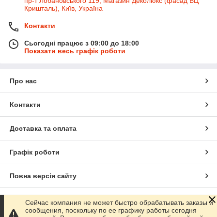
пр-т Лобановського 119, Магазин Деколюкс (фасад БЦ
Кришталь), Київ, Україна
Контакти
Сьогодні працює з 09:00 до 18:00
Показати весь графік роботи
Про нас
Контакти
Доставка та оплата
Графік роботи
Повна версія сайту
Сайт створено на маркетплейсі
Prom.ua
Сейчас компания не может быстро обрабатывать заказы и
сообщения, поскольку по ее графику работы сегодня