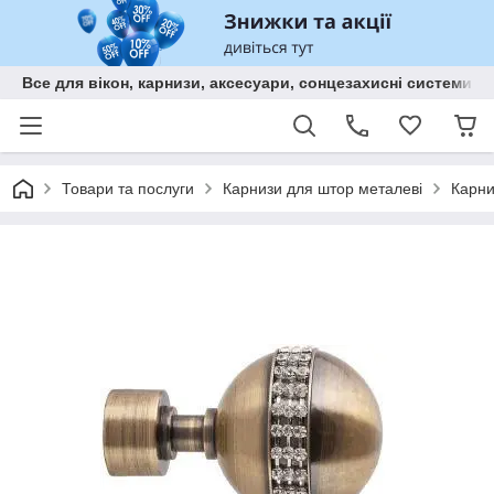
Все для вікон, карнизи, аксесуари, сонцезахисні систем
Товари та послуги
Карнизи для штор металеві
Карни