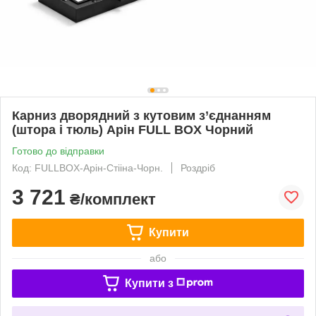
Карниз дворядний з кутовим з’єднанням
(штора і тюль) Арін FULL BOX Чорний
Готово до відправки
Код: FULLBOX-Арін-Стііна-Чорн.
Роздріб
3 721
₴/комплект
Купити
або
Купити з