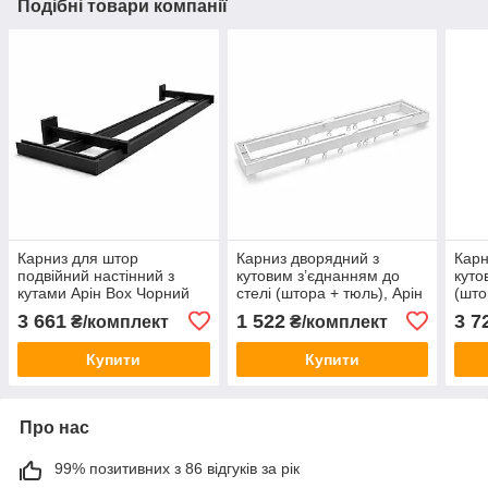
Подібні товари компанії
Карниз для штор
Карниз дворядний з
Карн
подвійний настінний з
кутовим з’єднанням до
куто
кутами Арін Box Чорний
стелі (штора + тюль), Арін
(што
FULL BOX, Білий
BOX
3 661
1 522
3 7
₴/комплект
₴/комплект
Купити
Купити
Про нас
99% позитивних з 86 відгуків за рік