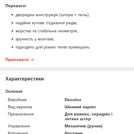
Переваги:
дворядна конструкція (штора + тюль);
надійне кутове з’єднання рядів;
жорстка та стабільна геометрія;
зручність у монтажі;
підходить для різних типів приміщень.
Приховати
Характеристики
Основні
Виробник
Decolux
Вид карниза
Шинний карніз
Призначення
Для важких, середніх і
легких штор
Управління
Механічне (ручне)
Кріплення
Настінне