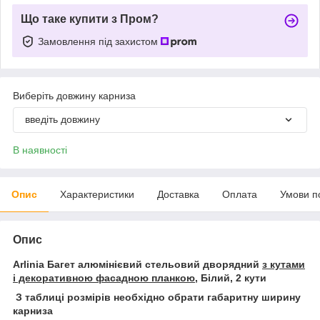
Що таке купити з Пром?
Замовлення під захистом
Виберіть довжину карниза
введіть довжину
В наявності
Опис
Характеристики
Доставка
Оплата
Умови п
Опис
Arlinia Багет алюмінієвий стельовий дворядний
з кутами
і декоративною фасадною планкою,
Білий, 2 кути
З таблиці розмірів необхідно обрати габаритну ширину
карниза