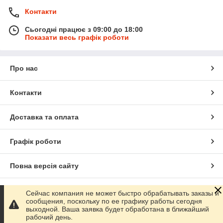
Контакти
Сьогодні працює з 09:00 до 18:00
Показати весь графік роботи
Про нас
Контакти
Доставка та оплата
Графік роботи
Повна версія сайту
Сайт створено на маркетплейсі
Prom.ua
Сейчас компания не может быстро обрабатывать заказы и
сообщения, поскольку по ее графику работы сегодня
выходной. Ваша заявка будет обработана в ближайший
Політика конфіденційності
рабочий день.