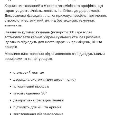
Карниз виготовлений з міцного алюмінієвого профілю, що
гарантує довговічність, легкість і стійкість до деформації.
Декоративна фасадна планка приховує профіль і кріплення,
створюючи естетичний вигляд без видимих технічних
елементів.
Наявність кутових з’єднань (повороти 90°) дозволяє
встановлювати карниз уздовж суміжних стін без розривів.
Ідеально підходить для нестандартних приміщень, ніш та
еркерів.
Можливе виготовлення під замовлення за індивідуальними
розмірами та конфігурацією.
стельовий монтаж
дворядна система (для штор і тюлю)
алюмінієвий профіль
кутові з’єднання 90°
декоративна фасадна планка
підходить для ніш та еркерів
виготовлення під замовлення