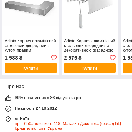
Arlinia Карниз алюмінієвий
Arlinia Карниз алюмінієвий
Arli
стельовий дворядний з
стельовий дворядний з
стел
кутом правим
декоративною фасадною
куто
декоративною фасадною
планкою Білий, з
дек
1 588
2 576
1 5
₴
₴
планкою Сталевий
шнуровим керуванням
пла
Купити
Купити
Про нас
99% позитивних з 86 відгуків за рік
Працює з 27.10.2012
м. Київ
пр-т Лобановського 119, Магазин Деколюкс (фасад БЦ
Кришталь), Київ, Україна