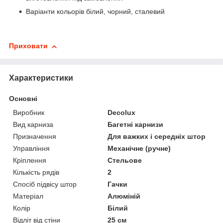
Варіанти кольорів білий, чорний, сталевий
Приховати
Характеристики
Основні
Виробник
Decolux
Вид карниза
Багетні карнизи
Призначення
Для важких і середніх штор
Управління
Механічне (ручне)
Кріплення
Стельове
Кількість рядів
2
Спосіб підвісу штор
Гачки
Матеріал
Алюміній
Колір
Білий
Відліт від стіни
25 см