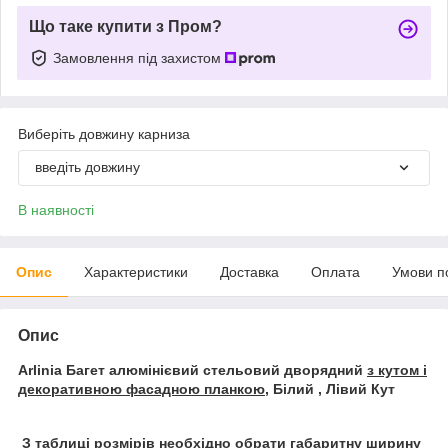
Що таке купити з Пром?
Замовлення під захистом
Виберіть довжину карниза
введіть довжину
В наявності
Опис
Характеристики
Доставка
Оплата
Умови п
Опис
Arlinia
Багет алюмінієвий стельовий дворядний
з кутом і
декоративною фасадною планкою,
Білий , Лівий Кут
З таблиці розмірів необхідно обрати габаритну ширину