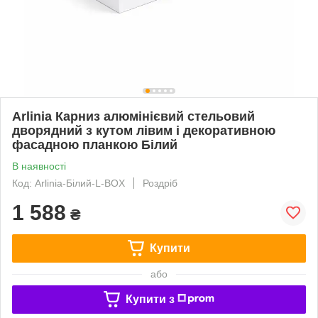
Arlinia Карниз алюмінієвий стельовий
дворядний з кутом лівим і декоративною
фасадною планкою Білий
В наявності
Код: Arlinia-Білий-L-BOX
Роздріб
1 588
₴
Купити
або
Купити з