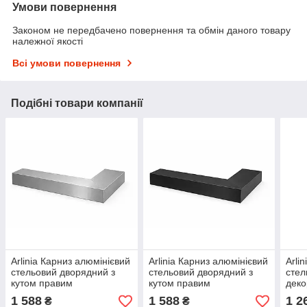
Умови повернення
Законом не передбачено повернення та обмін даного товару
належної якості
Всі умови повернення
Подібні товари компанії
Arlinia Карниз алюмінієвий
Arlinia Карниз алюмінієвий
Arli
стельовий дворядний з
стельовий дворядний з
стел
кутом правим
кутом правим
дек
декоративною фасадною
декоративною фасадною
пла
1 588
1 588
1 2
₴
₴
планкою Сталевий
планкою Чорний