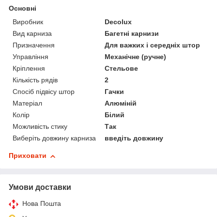
Основні
Виробник
Decolux
Вид карниза
Багетні карнизи
Призначення
Для важких і середніх штор
Управління
Механічне (ручне)
Кріплення
Стельове
Кількість рядів
2
Спосіб підвісу штор
Гачки
Матеріал
Алюміній
Колір
Білий
Можливість стику
Так
Виберіть довжину карниза
введіть довжину
Приховати
Умови доставки
Нова Пошта