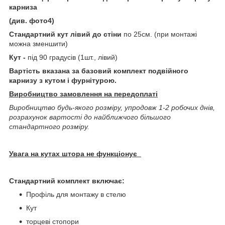
карниза
(див. фото4)
Стандартний кут лівий до стіни
по 25см. (при монтажі
можна зменшити)
Кут -
під 90 градусів (1шт., лівий)
Вартість вказана за базовий комплект подвійного
карнизу з кутом і фурнітурою.
Виробництво замовлення на передоплаті
Виробництво будь-якого розміру, упродовж 1-2 робочих днів,
розрахунок вартості до найближчого більшого
стандартного розміру.
Увага на кутах штора не функціонує
Стандартний комплект включає:
Профіль для монтажу в стелю
Кут
торцеві стопори