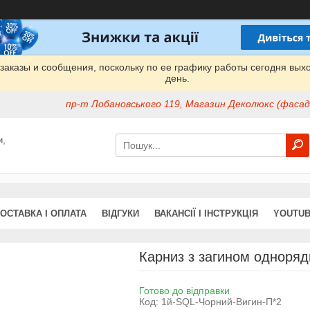
заказы и сообщения, поскольку по ее графику работы сегодня вых
день.
пр-т Лобановського 119, Магазин Деколюкс (фасад 
и,
ОСТАВКА І ОПЛАТА
ВІДГУКИ
ВАКАНСІЇ І ІНСТРУКЦІЯ
YOUTUB
Карниз з загином одноряд
Готово до відправки
Код:
1й-SQL-Чорний-Вигин-П*2