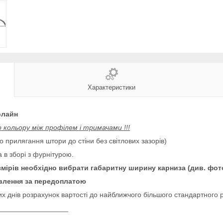
Характеристики
рлайн
о кольору між профілем і тримачами !!!
 прилягання штори до стіни без світлових зазорів)
 в зборі з фурнітурою.
озмірів необхідно вибрати габаритну ширину карниза (див. фот
влення за передоплатою
х днів розрахунок вартості до найближчого більшого стандартного р
__________________