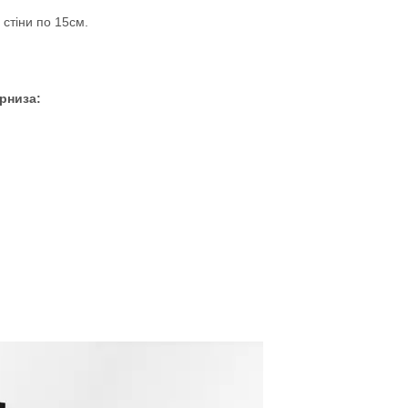
 стіни по 15см.
арниза: