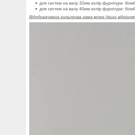
для систем на валу 32мм колір фурнітури: білий
для систем на валу 40мм колір фурнітури: білий
Відображувана кольорова гама може дещо відрізнят