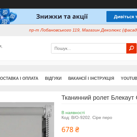
пр-т Лобановського 119, Магазин Деколюкс (фасад 
и,
ОСТАВКА І ОПЛАТА
ВІДГУКИ
ВАКАНСІЇ І ІНСТРУКЦІЯ
YOUTUB
Тканинний ролет Блекаут С
В наявності
Код:
В/О-9202. Сіре перо
678 ₴