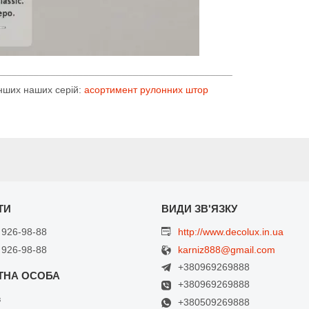
___________________________________________
інших наших серій:
асортимент рулонних штор
 926-98-88
http://www.decolux.in.ua
 926-98-88
karniz888@gmail.com
+380969269888
+380969269888
в
+380509269888