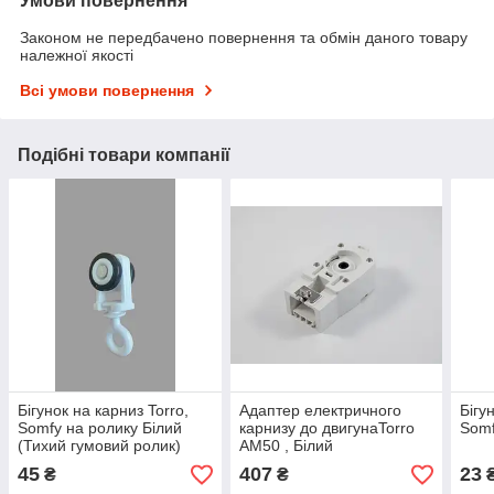
Умови повернення
Законом не передбачено повернення та обмін даного товару
належної якості
Всі умови повернення
Подібні товари компанії
Бігунок на карниз Torro,
Адаптер електричного
Бігу
Somfy на ролику Білий
карнизу до двигунаTorro
Somf
(Тихий гумовий ролик)
АМ50 , Білий
45
407
23
₴
₴