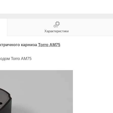
Характеристики
ектричного карниза
Torro АМ75
иводом
Torro АМ75