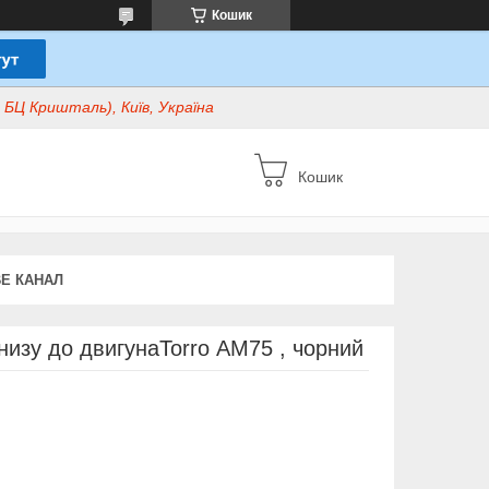
Кошик
БЦ Кришталь), Київ, Україна
Кошик
E КАНАЛ
низу до двигунаTorro АМ75 , чорний