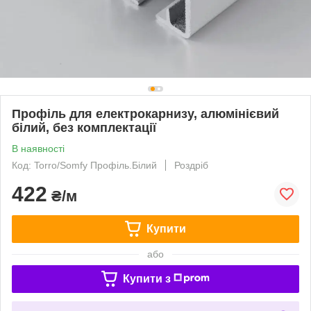
Профіль для електрокарнизу, алюмінієвий
білий, без комплектації
В наявності
Код: Torro/Somfy Профіль.Білий
Роздріб
422
₴/м
Купити
або
Купити з