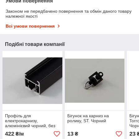
Умови повернення
Законом не передбачено повернення та обмін даного товару
належної якості
Всі умови повернення
Подібні товари компанії
Профіль для
Бігунок на карниз на
Бігу
електрокарнизу,
ролику, ST. Чорний
Torr
алюмінієвий чорний, без
Чор
комплектації
422
13
23
₴/м
₴