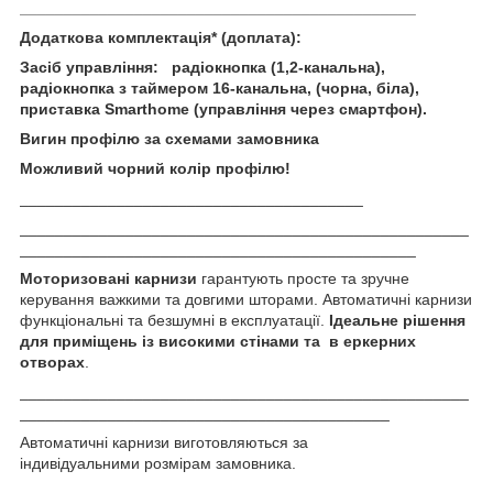
_____________________________________________
Додаткова комплектація* (доплата):
Засіб управління: радіокнопка (1,2-канальна),
радіокнопка з таймером 16-канальна, (чорна, біла),
приставка Smarthome (управління через смартфон).
Вигин профілю за схемами замовника
Можливий чорний колір профілю!
_______________________________________
___________________________________________________
_____________________________________________
Моторизовані карнизи
гарантують просте та зручне
керування важкими та довгими шторами. Автоматичні карнизи
функціональні та безшумні в експлуатації.
Ідеальне рішення
для приміщень із високими стінами та в еркерних
отворах
.
___________________________________________________
__________________________________________
Автоматичні карнизи виготовляються за
індивідуальними розмірам замовника.
___________________________________________________