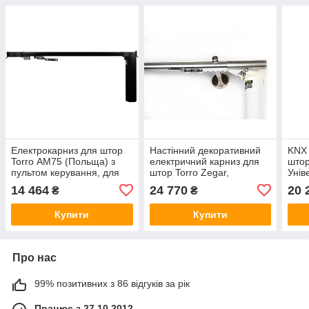
Електрокарниз для штор
Настінний декоративний
KNX 
Torro АМ75 (Польща) з
електричний карниз для
што
пультом керування, для
штор Torro Zegar,
Унів
важких штор, Чорного
сталь,однорядний
для 
14 464
24 770
20 
₴
₴
кольору
Купити
Купити
Про нас
99% позитивних з 86 відгуків за рік
Працює з 27.10.2012