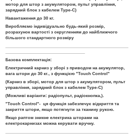
мотор для штор з акумулятором, пульт управління,
зарядний блок з кабелем Type-C)
Навантаження до 30 кг.
Виробляємо індивідуально будь-який розмір,
розрахунок вартості з округленням до найближчого
більшого стандартного розміру
___________________________________________________
_________________________________
Базова комплектація:
Електричний карниз у зборі з приводом на акумулятор,
вага штори до 30 кг., з функцією "Touch Сontrol"
(Карниз в зборі, мотор для штор з акумулятором, пульт
управління, зарядний блок з кабелем Type-C)
(Можливі варіанти: радіопульт, радіокнопка,).
"Touch Сontrol"- ця функція забезпечує відкриття та
закриття штори, якщо потягнути за тканину рукою.
Якщо раптом зникне електрика шторами на
електрокарнизах можна керувати вручну.
___________________________________________________