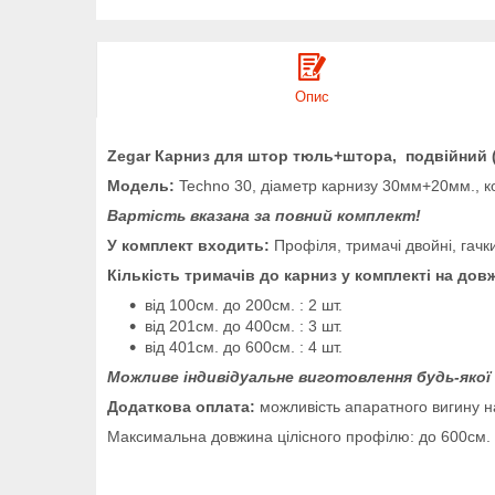
Опис
Zegar Карниз для штор тюль+штора, подвійний (
Модель:
Techno 30, діаметр карнизу 30мм+20мм., к
Вартість вказана за повний комплект!
У комплект входить:
Профіля, тримачі двойні, гачк
Кількість тримачів до карниз у комплекті на дов
від 100см. до 200см. : 2 шт.
від 201см. до 400см. : 3 шт.
від 401см. до 600см. : 4 шт.
Можливе індивідуальне виготовлення будь-якої
Додаткова оплата:
можливість апаратного вигину н
Максимальна довжина цілісного профілю: до 600см.