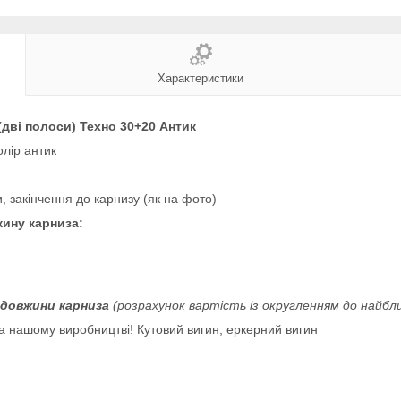
Характеристики
дві полоси) Техно 30+20 Антик
олір антик
и, закінчення до карнизу (як на фото)
жину карниза:
 довжини карниза
(розрахунок вартість із округленням до найбл
а нашому виробництві! Кутовий вигин, еркерний вигин