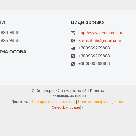
 926-98-88
http://www.decolux.in.ua
 926-98-88
karniz888@gmail.com
+380969269888
+380969269888
в
+380509269888
Сайт створений на маркетплейсі
Prom.ua
Продавець на Bigl.ua
Деколюкс |
Поскаржитися на контент
|
Політика конфіденційності
Select Language
▼