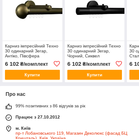
Карниз імпресійний Техно
Карниз імпресійний Техно
Карн
30 одинарний Зегар,
30 одинарний Зегар,
30 о
Антіко, Півсфера
Чорний, Сиквел
Стал
6 102
6 102
6 1
₴/комплект
₴/комплект
Купити
Купити
Про нас
99% позитивних з 86 відгуків за рік
Працює з 27.10.2012
м. Київ
пр-т Лобановського 119, Магазин Деколюкс (фасад БЦ
Кришталь), Київ, Україна