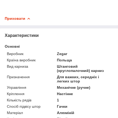
Приховати
Характеристики
Основні
Виробник
Zegar
Країна виробник
Польща
Вид карниза
Штанговий
(круглопалочний) карниз
Призначення
Для важких, середніх і
легких штор
Управління
Механічне (ручне)
Кріплення
Настінне
Кількість рядів
1
Спосіб підвісу штор
Гачки
Матеріал
Алюміній