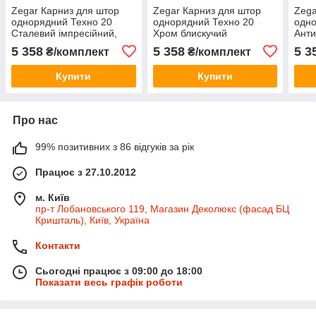
Zegar Карниз для штор
Zegar Карниз для штор
Zega
однорядний Техно 20
однорядний Техно 20
одно
Сталевий імпресійний,
Хром блискучий
Анти
Конус
імпресійний, Куля
5 358
5 358
5 3
₴/комплект
₴/комплект
Купити
Купити
Про нас
99% позитивних з 86 відгуків за рік
Працює з 27.10.2012
м. Київ
пр-т Лобановського 119, Магазин Деколюкс (фасад БЦ
Кришталь), Київ, Україна
Контакти
Сьогодні працює з 09:00 до 18:00
Показати весь графік роботи