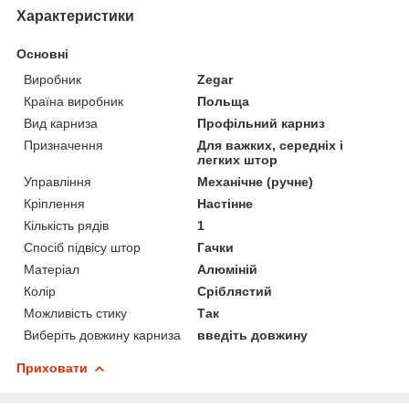
Характеристики
Основні
Виробник
Zegar
Країна виробник
Польща
Вид карниза
Профільний карниз
Призначення
Для важких, середніх і
легких штор
Управління
Механічне (ручне)
Кріплення
Настінне
Кількість рядів
1
Спосіб підвісу штор
Гачки
Матеріал
Алюміній
Колір
Сріблястий
Можливість стику
Так
Виберіть довжину карниза
введіть довжину
Приховати