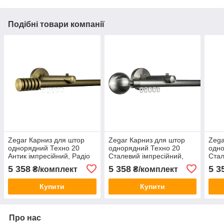
Подібні товари компанії
Zegar Карниз для штор
Zegar Карниз для штор
Zega
однорядний Техно 20
однорядний Техно 20
одно
Антик імпресійний, Радіо
Сталевий імпресійний,
Стал
Куля
Раді
5 358
5 358
5 3
₴/комплект
₴/комплект
Купити
Купити
Про нас