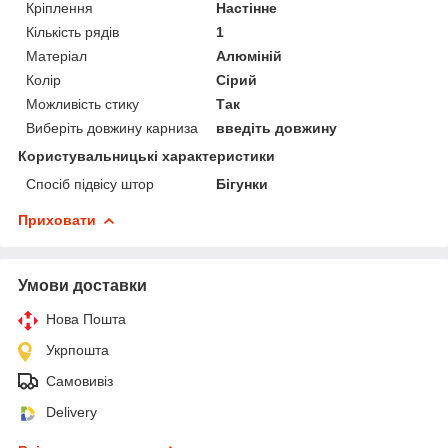
Кріплення
Настінне
Кількість рядів
1
Матеріал
Алюміній
Колір
Сірий
Можливість стику
Так
Виберіть довжину карниза
введіть довжину
Користувальницькі характеристики
Спосіб підвісу штор
Бігунки
Приховати
Умови доставки
Нова Пошта
Укрпошта
Самовивіз
Delivery