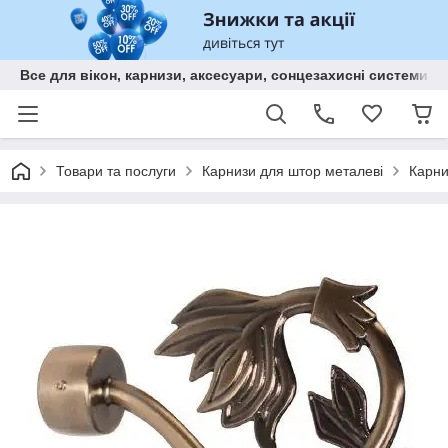
Все для вікон, карнизи, аксесуари, сонцезахисні систем
Товари та послуги
Карнизи для штор металеві
Карни