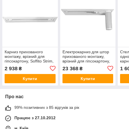
Карниз прихованого
Електрокарниз для штор
Стел
монтажу, врізний для
прихованого монтажу,
одно
гіпсокартону, Soffito Strim,
врізний для гіпсокартону,
карн
для важких штор
Soffito Somfy
Stri
2 938
23 368
1 6
₴
₴
Купити
Купити
Про нас
99% позитивних з 85 відгуків за рік
Працює з 27.10.2012
м. Київ