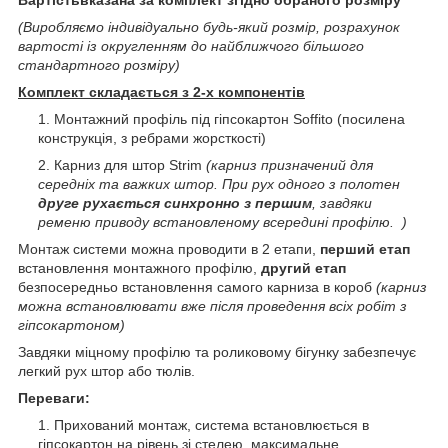
(Виробляємо індивідуально будь-який розмір, розрахунок
вартості із округленням до найближчого більшого
стандартного розміру)
Комплект складається з 2-х компонентів
Монтажний профіль під гіпсокартон Soffito (посилена
конструкція, з ребрами жорсткості)
Карниз для штор Strim
(карниз призначений для
середніх та важких штор. При рух одного з полотен
друге рухається синхронно з першим
, завдяки
ременю приводу встановленому всередині профілю. )
Монтаж системи можна проводити в 2 етапи,
перший етап
встановлення монтажного профілю,
другий етап
безпосередньо встановлення самого карниза в короб
(карниз
можна встановлювати вже після проведення всіх робіт з
гіпсокартоном)
Завдяки міцному профілю та роликовому бігунку забезпечує
легкий рух штор або тюлів.
Переваги:
Прихований монтаж, система встановлюється в
гіпсокартон на рівень зі стелею, максимальне