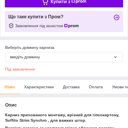
Купити з
Що таке купити з Пром?
Замовлення під захистом
Виберіть довжину карниза
введіть довжину
Під замовлення
Опис
Характеристики
Доставка
Оплата
Умови п
Опис
Карниз прихованого монтажу, врізний для гіпсокартону,
Soffito Strim Synchro , для важких штор.
Вартістьвказана за комплект згідно обраного розміру