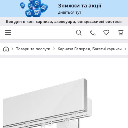
Все для вікон, карнизи, аксесуари, сонцезахисні систем
Товари та послуги
Карнизи Галерея, Багетні карнизи