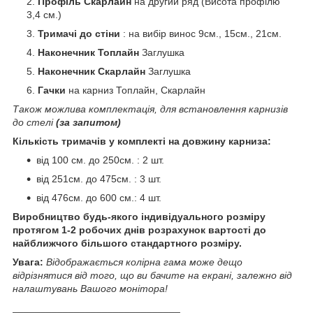
Профіль Скарлайн
на другий ряд (Висота профілю
3,4 см.)
Тримачі до стіни
: на вибір винос 9см., 15см., 21см.
Наконечник Топлайн
Заглушка
Наконечник Скарлайн
Заглушка
Гачки
на карниз Топлайн, Скарлайн
Також можлива комплектація, для встановлення карнизів
до стелі
(за запитом)
Кількість тримачів у комплекті на довжину карниза:
від 100 см. до 250см. : 2 шт.
від 251см. до 475см. : 3 шт.
від 476см. до 600 см.: 4 шт.
Виробництво будь-якого індивідуального розміру
протягом 1-2 робочих днів розрахунок вартості до
найближчого більшого стандартного розміру.
Увага:
Відображається колірна гама може дещо
відрізнятися від того, що ви бачите на екрані, залежно від
налаштувань Вашого монітора!
______________________________