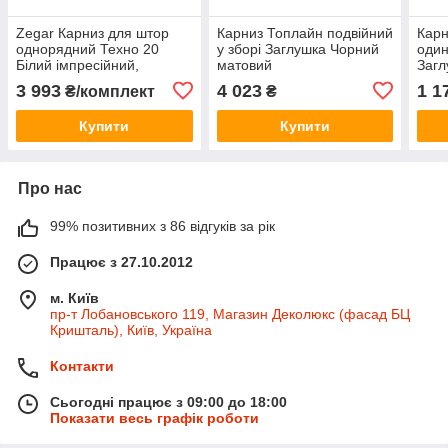
Zegar Карниз для штор
Карниз Топлайн подвійний
Карн
однорядний Техно 20
у зборі Заглушка Чорний
один
Білий імпресійний,
матовий
Загл
Заглушка
3 993
4 023
1 1
₴/комплект
₴
Купити
Купити
Про нас
99% позитивних з 86 відгуків за рік
Працює з 27.10.2012
м. Київ
пр-т Лобановського 119, Магазин Деколюкс (фасад БЦ
Кришталь), Київ, Україна
Контакти
Сьогодні працює з 09:00 до 18:00
Показати весь графік роботи