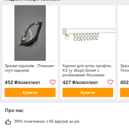
Зразки карнизів , Планшет
Карниз для штор профіль
Зраз
гнуті карнизи
KS (у зборі) Білий з
Техн
роликовими бігунками
452
427
452
₴/комплект
₴/комплект
Купити
Купити
Про нас
99% позитивних з 86 відгуків за рік