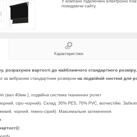
У компанії підключені електронні пла
покидаючи сайту.
Характеристики
у, розрахунок вартості до найближчого стандартного розміру.
рі за вибраним стандартним розміром
на подвійній системі для р
win (вал 40мм.), подвійна система тканинних ролет
чорний, сіро-чорний). Склад: 30% PES, 70% PVC, вогнестійкі. Забез
бежевий, чорний, темно-сірий). Максимальне затемнення.
м
артості):
Somfy