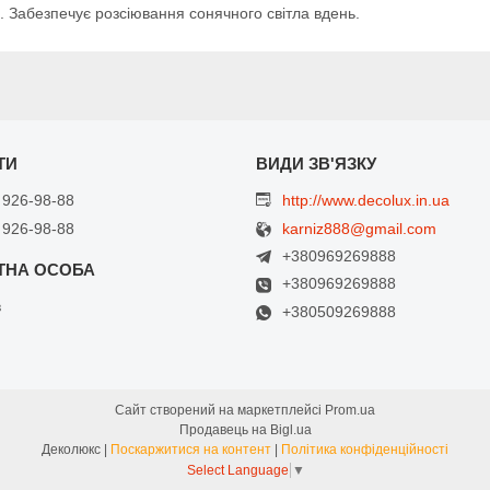
. Забезпечує розсіювання сонячного світла вдень.
 926-98-88
http://www.decolux.in.ua
 926-98-88
karniz888@gmail.com
+380969269888
+380969269888
в
+380509269888
Сайт створений на маркетплейсі
Prom.ua
Продавець на Bigl.ua
Деколюкс |
Поскаржитися на контент
|
Політика конфіденційності
Select Language
▼