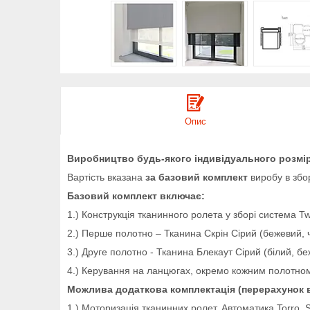
Опис
Виробництво будь-якого індивідуального розмір
Вартість вказана
за базовий комплект
виробу в збо
Базовий комплект включає:
1.) Конструкція тканинного ролета у зборі система T
2.) Перше полотно – Тканина Скрін Сірий (бежевий, 
3.) Друге полотно - Тканина Блекаут Сірий (білий, 
4.) Керування на ланцюгах, окремо кожним полотно
Можлива додаткова комплектація (перерахунок в
1.) Моторизація тканинних ролет. Автоматика Torro, 