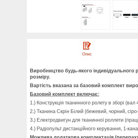
Опис
Виробництво будь-якого індивідуального р
розміру.
Вартість вказана за базовий комплект вир
Базовий комплект включає:
1.) Конструкція тканинного ролету в зборі (вал 
2.) Тканина Скрін Білий (бежевий, чорний, сір
3.) Електродвигун для тканинної роллети (пра
4.) Радіопульт дистанційного керування, 1-кана
Можлива додаткова комплектація (перераху