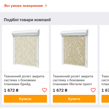
Всі умови повернення
Подібні товари компанії
Тканинний ролет закрита
Тканинний ролет закрита
Ткан
система з боковими
система з боковими
сист
планками Брейд
планками Металік принт
план
Кремовий
бежевий
1 672
1 672
1 6
₴
₴
Купити
Купити