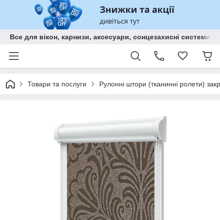
Все для вікон, карнизи, аксесуари, сонцезахисні систем
Товари та послуги
Рулонні штори (тканинні ролети) зак