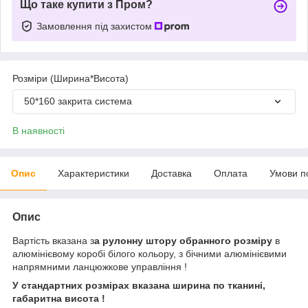
Що таке купити з Пром?
Замовлення під захистом
Розміри (Ширина*Висота)
50*160 закрита система
В наявності
Опис
Характеристики
Доставка
Оплата
Умови п
Опис
Вартість вказана з
а рулонну штору обранного розміру
в
алюмінієвому коробі білого кольору, з бічними алюмінієвими
напрямними ланцюжкове управління !
У стандартних розмірах вказана ширина по тканині,
габаритна висота !