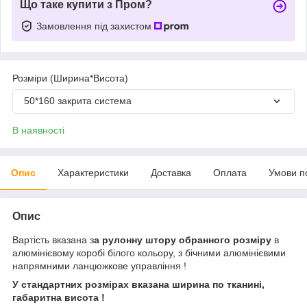
Що таке купити з Пром?
Замовлення під захистом
Розміри (Ширина*Висота)
50*160 закрита система
В наявності
Опис
Характеристики
Доставка
Оплата
Умови п
Опис
Вартість вказана з
а рулонну штору обранного розміру
в
алюмінієвому коробі білого кольору, з бічними алюмінієвими
напрямними ланцюжкове управління !
У стандартних розмірах вказана ширина по тканині,
габаритна висота !