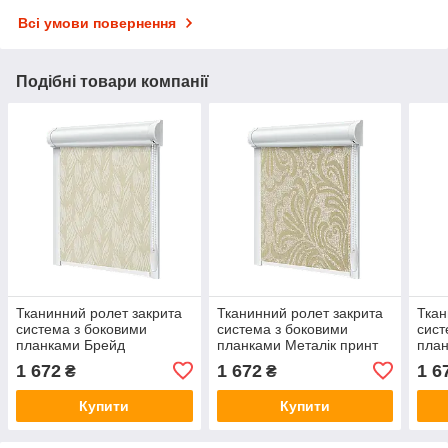
Всі умови повернення
Подібні товари компанії
Тканинний ролет закрита
Тканинний ролет закрита
Ткан
система з боковими
система з боковими
сист
планками Брейд
планками Металік принт
план
Кремовий
бежевий
1 672
1 672
1 6
₴
₴
Купити
Купити