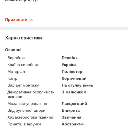
Приховати
Характеристики
Основні
Виробник
Decolux
Країна виробник
Україна
Матеріал
Поліестер
Колір
Коричневий
Варіант монтажу
На стулку вікна
Декоративна особливість
З малюнком
тканини
Механізм управління
Ланцюговий
Вид рулонної штори
Відкрита
Характеристика тканини
Звичайна
Принти, візерунки
Абстрактні