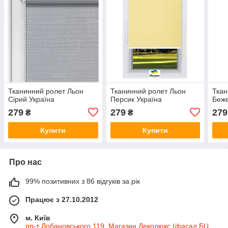
Тканинний ролет Льон
Тканинний ролет Льон
Ткан
Сірий Україна
Персик Україна
Беже
279
279
279
₴
₴
Купити
Купити
Про нас
99% позитивних з 86 відгуків за рік
Працює з 27.10.2012
м. Київ
пр-т Лобановського 119, Магазин Деколюкс (фасад БЦ