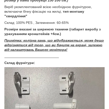
розмір у даній продукції 150*200 см.)
Виріб укомплектований всією необхідною фурнітурою,
включаючи бічну фіксацію на жилці,
тип монтажу
"свердління"
Склад: 100% PES , Затемнення: 60-65%
Розміри вказані за шириною тканини (габарит виробу з
урахуванням кронштейнів +4см.)
Примітка: колірна гама, що відображається, може дещо
відрізнятися від того, що ви бачите на екрані, залежно
від налаштувань Вашого монітора!
____________________________
Склад фурнітури: