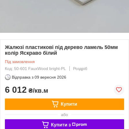
Жалюзі пластикові під дерево ламель 50мм
колір Яскраво білий
Під замовлення
Код: 50-601 FauxWood bright-PL
Роздріб
Відправка з
09 вересня 2026
6 012
₴/кв.м
Купити
або
Купити з