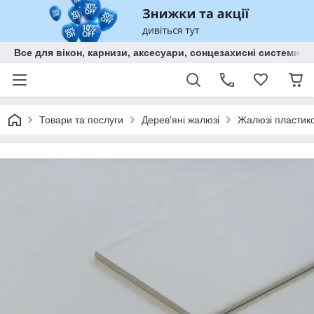
Все для вікон, карнизи, аксесуари, сонцезахисні систем
Товари та послуги
Дерев'яні жалюзі
Жалюзі пластико