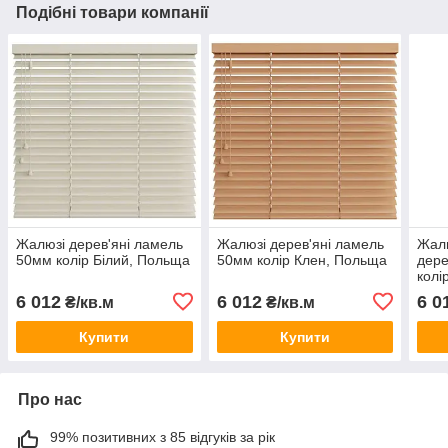
Подібні товари компанії
Жалюзі дерев'яні ламель
Жалюзі дерев'яні ламель
Жалю
50мм колір Білий, Польща
50мм колір Клен, Польща
дер
колі
6 012
6 012
6 0
₴/кв.м
₴/кв.м
Купити
Купити
Про нас
99% позитивних з 85 відгуків за рік