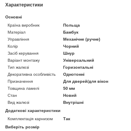
Характеристики
Основні
Країна виробник
Польща
Матеріал
Бамбук
Управління
Механічне (ручне)
Колір
Чорний
Засіб керування
Шнур
Варіант монтажу
Універсальний
Тип жалюзі
Горизонтальні
Декоративна особливість
Однотонні
Призначення
Для дверей/для вікон
Товщина ламелі
50 мм
Стан
Новий
Вид жалюзі
Внутрішні
Додаткові характеристики
Комплектація карнизом
Так
Виберіть розмір