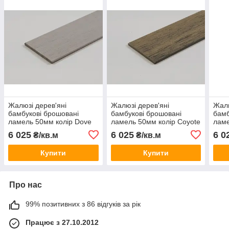
Жалюзі дерев'яні
Жалюзі дерев'яні
Жалю
бамбукові брошовані
бамбукові брошовані
бамб
ламель 50мм колір Dove
ламель 50мм колір Coyote
ламе
6 025
6 025
6 0
₴/кв.м
₴/кв.м
Купити
Купити
Про нас
99% позитивних з 86 відгуків за рік
Працює з 27.10.2012