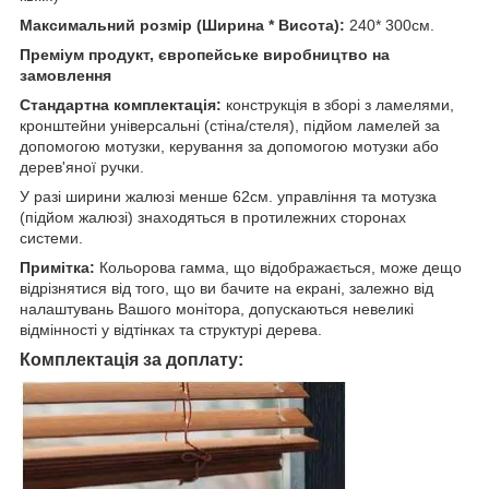
Максимальний розмір (Ширина * Висота):
240* 300см.
Преміум продукт, європейське виробництво на
замовлення
Стандартна комплектація:
конструкція в зборі з ламелями,
кронштейни універсальні (стіна/стеля), підйом ламелей за
допомогою мотузки, керування за допомогою мотузки або
дерев'яної ручки.
У разі ширини жалюзі менше 62см. управління та мотузка
(підйом жалюзі) знаходяться в протилежних сторонах
системи.
Примітка:
Кольорова гамма, що відображається, може дещо
відрізнятися від того, що ви бачите на екрані, залежно від
налаштувань Вашого монітора, допускаються невеликі
відмінності у відтінках та структурі дерева.
Комплектація за доплату: