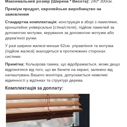
Максимальний розмір (Ширина * Висота):
240* 300см.
Преміум продукт, європейське виробництво на
замовлення
Стандартна комплектація:
конструкція в зборі з ламелями,
кронштейни універсальні (стіна/стеля), підйом ламелей за
допомогою мотузки, керування за допомогою мотузки або
дерев'яної ручки.
У разі ширини жалюзі менше 62см. управління та мотузка
(підйом жалюзі) знаходяться в протилежних сторонах
системи.
Примітка:
Кольорова гамма, що відображається, може дещо
відрізнятися від того, що ви бачите на екрані, залежно від
налаштувань Вашого монітора, допускаються невеликі
відмінності у відтінках та структурі дерева.
Комплектація за доплату: