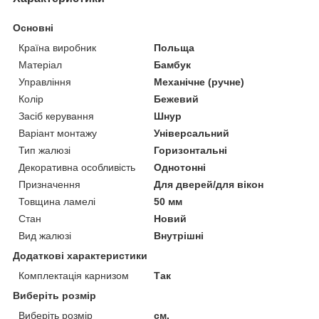
Основні
Країна виробник
Польща
Матеріал
Бамбук
Управління
Механічне (ручне)
Колір
Бежевий
Засіб керування
Шнур
Варіант монтажу
Універсальний
Тип жалюзі
Горизонтальні
Декоративна особливість
Однотонні
Призначення
Для дверей/для вікон
Товщина ламелі
50 мм
Стан
Новий
Вид жалюзі
Внутрішні
Додаткові характеристики
Комплектація карнизом
Так
Виберіть розмір
Виберіть розмір
см.