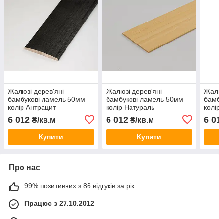
Жалюзі дерев'яні
Жалюзі дерев'яні
Жалю
бамбукові ламель 50мм
бамбукові ламель 50мм
бамб
колір Антрацит
колір Натураль
колі
6 012
6 012
6 0
₴/кв.м
₴/кв.м
Купити
Купити
Про нас
99% позитивних з 86 відгуків за рік
Працює з 27.10.2012