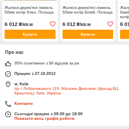
Жалюзі дерев'яні ламель
Жалюзі дерев'яні ламель
Жалю
50мм колір Клен, Польща
50мм колір Білий, Польща
бамб
колі
6 012
6 012
6 0
₴/кв.м
₴/кв.м
Купити
Купити
Про нас
99% позитивних з 86 відгуків за рік
Працює з 27.10.2012
м. Київ
пр-т Лобановського 119, Магазин Деколюкс (фасад БЦ
Кришталь), Київ, Україна
Контакти
Сьогодні працює з 09:00 до 18:00
Показати весь графік роботи