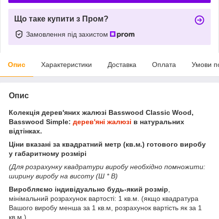
Що таке купити з Пром?
Замовлення під захистом
Опис
Характеристики
Доставка
Оплата
Умови п
Опис
Колекція дерев'яних жалюзі Basswood Classic Wood,
Basswood Simple:
дерев'яні жалюзі
в натуральних
відтінках.
Ціни вказані за квадратний метр (кв.м.) готового виробу
у габаритному розмірі
(Для розрахунку квадратури виробу необхідно помножити:
ширину виробу на висоту (Ш * В)
Виробляємо індивідуально будь-який розмір
,
мінімальний розрахунок вартості: 1 кв.м. (якщо квадратура
Вашого виробу менша за 1 кв.м, розрахунок вартість як за 1
кв.м.)