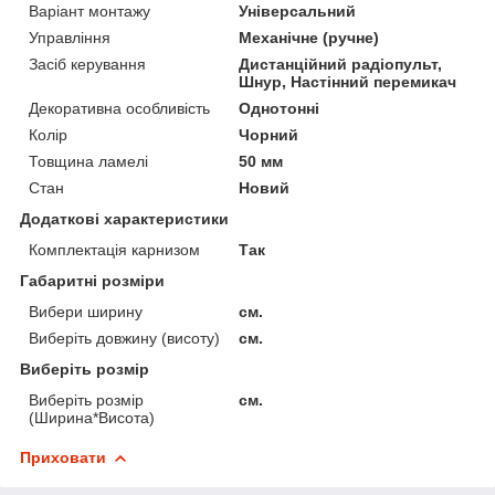
Варіант монтажу
Універсальний
Управління
Механічне (ручне)
Засіб керування
Дистанційний радіопульт,
Шнур, Настінний перемикач
Декоративна особливість
Однотонні
Колір
Чорний
Товщина ламелі
50 мм
Стан
Новий
Додаткові характеристики
Комплектація карнизом
Так
Габаритні розміри
Вибери ширину
см.
Виберіть довжину (висоту)
см.
Виберіть розмір
Виберіть розмір
см.
(Ширина*Висота)
Приховати