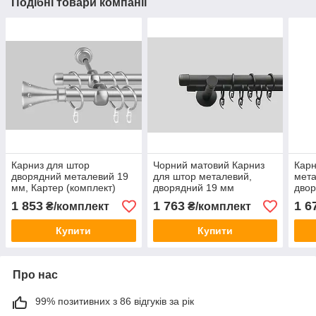
Подібні товари компанії
Карниз для штор
Чорний матовий Карниз
Карн
дворядний металевий 19
для штор металевий,
мета
мм, Картер (комплект)
дворядний 19 мм
двор
(комплект) Заглушка
(ком
1 853
1 763
1 6
₴/комплект
₴/комплект
кронштейн циліндр
крон
Купити
Купити
Про нас
99% позитивних з 86 відгуків за рік