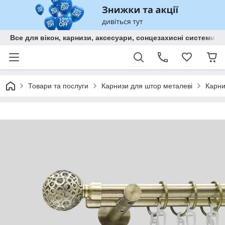
Все для вікон, карнизи, аксесуари, сонцезахисні систем
Товари та послуги
Карнизи для штор металеві
Карни