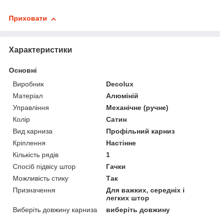
Приховати
Характеристики
Основні
Виробник
Decolux
Матеріал
Алюміній
Управління
Механічне (ручне)
Колір
Сатин
Вид карниза
Профільний карниз
Кріплення
Настінне
Кількість рядів
1
Спосіб підвісу штор
Гачки
Можливість стику
Так
Призначення
Для важких, середніх і
легких штор
Виберіть довжину карниза
виберіть довжину