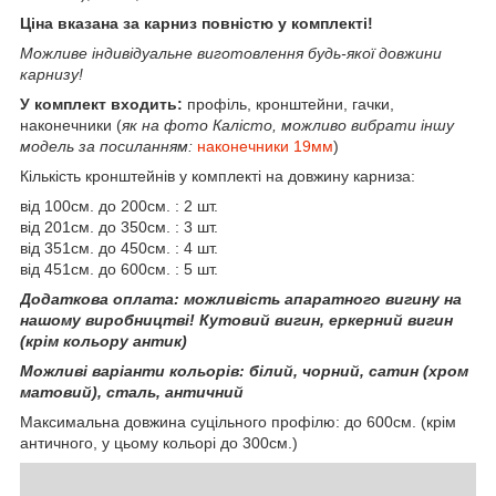
Ціна вказана за карниз повністю у комплекті!
Можливе індивідуальне виготовлення будь-якої довжини
карнизу!
У комплект входить:
профіль, кронштейни, гачки,
наконечники (
як на фото Калісто, можливо вибрати іншу
модель за посиланням:
наконечники 19мм
)
Кількість кронштейнів у комплекті на довжину карниза:
від 100см. до 200см. : 2 шт.
від 201см. до 350см. : 3 шт.
від 351см. до 450см. : 4 шт.
від 451см. до 600см. : 5 шт.
Додаткова оплата: можливість апаратного вигину на
нашому виробництві! Кутовий вигин, еркерний вигин
(крім кольору антик)
Можливі варіанти кольорів: білий, чорний, сатин (хром
матовий), сталь, античний
Максимальна довжина суцільного профілю: до 600см. (крім
античного, у цьому кольорі до 300см.)