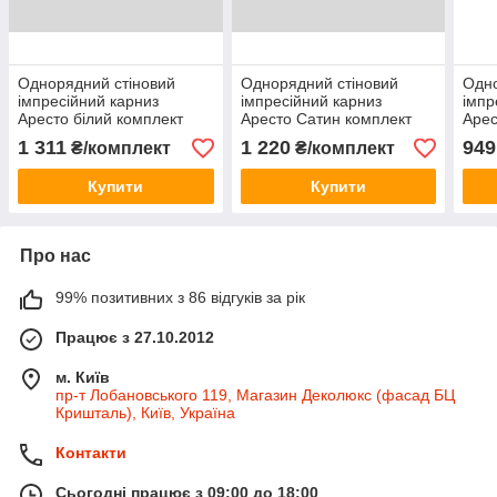
Однорядний стіновий
Однорядний стіновий
Одно
імпресійний карниз
імпресійний карниз
імпр
Аресто білий комплект
Аресто Сатин комплект
Арес
Хантос
Принц
Загл
1 311
1 220
949
₴/комплект
₴/комплект
Купити
Купити
Про нас
99% позитивних з 86 відгуків за рік
Працює з 27.10.2012
м. Київ
пр-т Лобановського 119, Магазин Деколюкс (фасад БЦ
Кришталь), Київ, Україна
Контакти
Сьогодні працює з 09:00 до 18:00