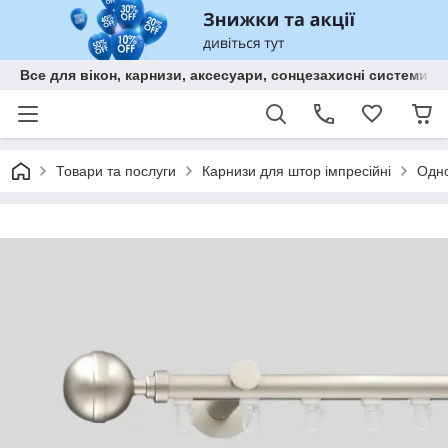
Все для вікон, карнизи, аксесуари, сонцезахисні систем
Товари та послуги
Карнизи для штор імпресійні
Одно