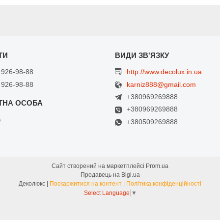
 926-98-88
http://www.decolux.in.ua
 926-98-88
karniz888@gmail.com
+380969269888
+380969269888
в
+380509269888
Сайт створений на маркетплейсі
Prom.ua
Продавець на Bigl.ua
Деколюкс |
Поскаржитися на контент
|
Політика конфіденційності
Select Language
▼