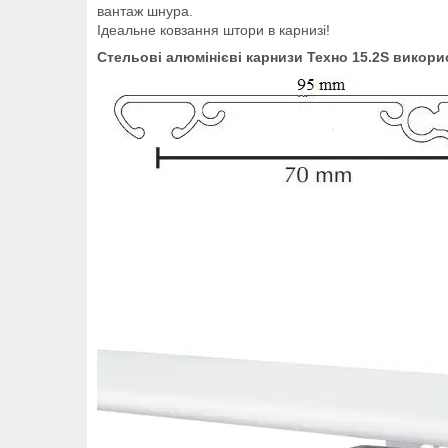
вантаж шнура.
Ідеальне ковзання штори в карнизі!
Стельові алюмінієві карнизи Техно 15.2S викори