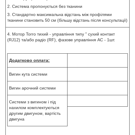
2. Система пропонується без тканини
3. Стандартно максимальна відстань між профілями
тканини становить 50 см (більшу відстань після консультації)
4. Мотор Torro тихий - управління типу " сухий контакт
(RJ12) та/або радіо (RF), фазове управління AC - 1шт.
Додатково оплата:
Вигин кута системи
Вигин арочний системи
Системи з вигином і під
нахилом комплектуються
другим двигуном, вартість
двигуна