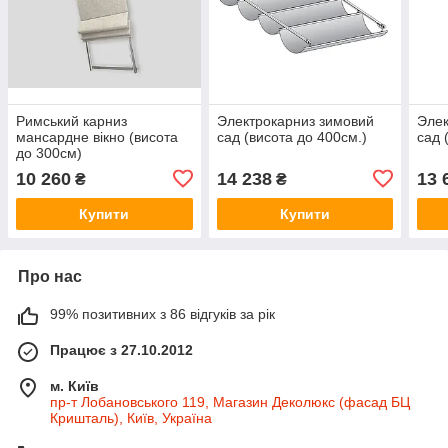
Римський карниз
Электрокарниз зимовий
Элек
мансардне вікно (висота
сад (висота до 400см.)
сад 
до 300см)
10 260
14 238
13 
₴
₴
Купити
Купити
Про нас
99% позитивних з 86 відгуків за рік
Працює з 27.10.2012
м. Київ
пр-т Лобановського 119, Магазин Деколюкс (фасад БЦ
Кришталь), Київ, Україна