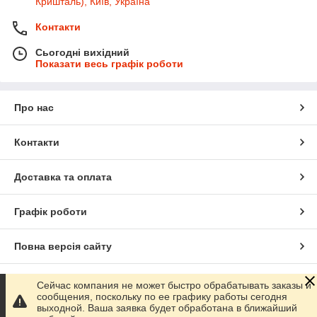
Кришталь), Київ, Україна
Контакти
Сьогодні вихідний
Показати весь графік роботи
Про нас
Контакти
Доставка та оплата
Графік роботи
Повна версія сайту
Сайт створено на маркетплейсі
Prom.ua
Сейчас компания не может быстро обрабатывать заказы и
сообщения, поскольку по ее графику работы сегодня
выходной. Ваша заявка будет обработана в ближайший
Політика конфіденційності