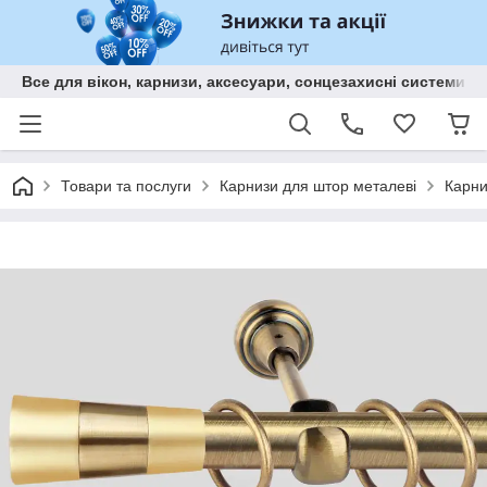
Все для вікон, карнизи, аксесуари, сонцезахисні систем
Товари та послуги
Карнизи для штор металеві
Карни