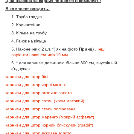
Ціна вказана за карниз повністю в комплекті!
В комплект входить:
Труба гладка
Кронштейни
Кільце на трубу
Гачок на кільце
Наконечник: 2 шт. *( як на фото
Принц
) .
Інші
варіанти наконечників 19 мм.
* для карнизів довжиною більше 300 см, внутрішній
з'єднувач
карнизи для штор білі
карнизи для штор чорні матові
карнизи для штор античне золото
карнизи для штор сатин (хром матовий)
карнизи для штор сталь полірована
карнизи для штор маренго (мокрий асфальт)
карнизи для штор чорний блискучий (графіт)
карнизи для штор яскраве золото