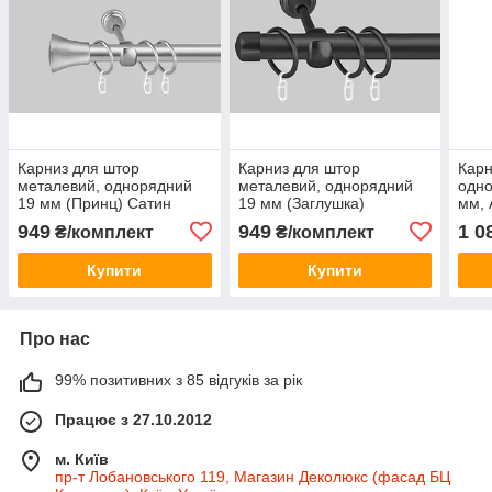
Карниз для штор
Карниз для штор
Карн
металевий, однорядний
металевий, однорядний
одно
19 мм (Принц) Сатин
19 мм (Заглушка)
мм, 
Анти
949
949
1 0
₴/комплект
₴/комплект
Купити
Купити
Про нас
99% позитивних з 85 відгуків за рік
Працює з 27.10.2012
м. Київ
пр-т Лобановського 119, Магазин Деколюкс (фасад БЦ