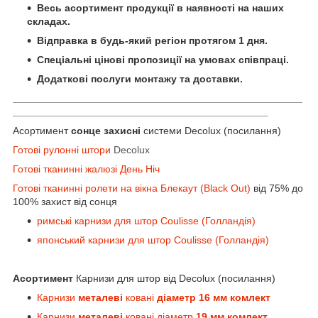
Весь асортимент продукції в наявності на наших
складах.
Відправка в будь-який регіон протягом 1 дня.
Спеціальні цінові пропозиції на умовах співпраці.
Додаткові послуги монтажу та доставки.
___________________________________________________
_____________________________________________
Асортимент
сонце захисні
системи
Decolux (посилання)
Готові рулонні штори
Decolux
Готові тканинні жалюзі День Ніч
Готові тканинні ролети на вікна Блекаут (Black Out)
від 75% до
100% захист від сонця
римські карнизи для штор Coulisse (Голландія)
японський карнизи для штор Coulisse (Голландія)
Асортимент
Карнизи для штор від Decolux (посилання)
Карнизи
металеві
ковані
діаметр 16 мм комлект
Карнизи
металеві
ковані діаметр
19 мм комлект