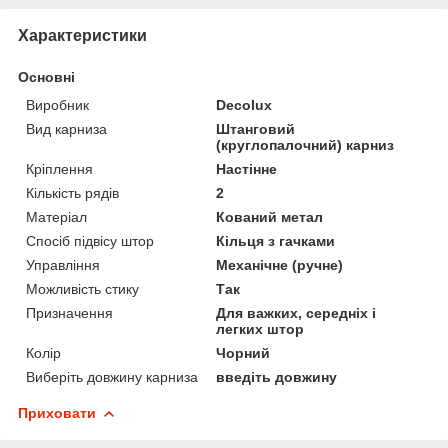
Характеристики
Основні
Виробник
Decolux
Вид карниза
Штанговий
(круглопалочний) карниз
Кріплення
Настінне
Кількість рядів
2
Матеріал
Кований метал
Спосіб підвісу штор
Кільця з гачками
Управління
Механічне (ручне)
Можливість стику
Так
Призначення
Для важких, середніх і
легких штор
Колір
Чорний
Виберіть довжину карниза
введіть довжину
Приховати