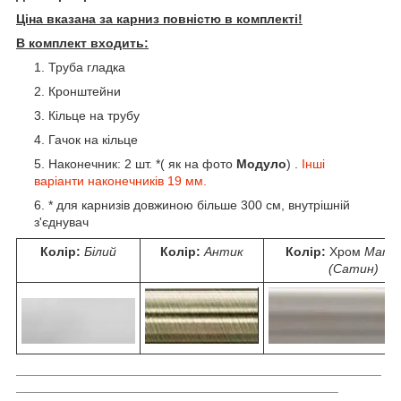
Ціна вказана за карниз повністю в комплекті!
В комплект входить:
Труба гладка
Кронштейни
Кільце на трубу
Гачок на кільце
Наконечник: 2 шт. *( як на фото
Модуло
) .
Інші
варіанти наконечників 19 мм.
* для карнизів довжиною більше 300 см, внутрішній
з'єднувач
Колір:
Білий
Колір:
Антик
Колір:
Хром
Мато
(Сатин)
___________________________________________________
_____________________________________________