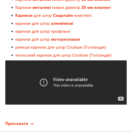
Карнизи
металеві
ковані діаметр
25 мм комлект
Карнизи
для штор
Скарлайн
комплект
карнизи для штор
алюмінієві
карнизи для штор профільні
карнизи для штор
моторизовані
римські карнизи для штор Coulisse (Голландія)
японський карнизи для штор Coulisse (Голландія)
Приховати