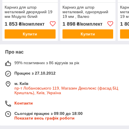
Карниз для штор
Карниз для штор
Карн
металевий дворядний 19
металевий, однорядний
мета
мм Модуло білий
19 мм , Валео
19 м
1 853
1 898
1 8
₴/комплект
₴/комплект
Купити
Купити
Про нас
99% позитивних з 86 відгуків за рік
Працює з 27.10.2012
м. Київ
пр-т Лобановського 119, Магазин Деколюкс (фасад БЦ
Кришталь), Київ, Україна
Контакти
Сьогодні працює з 09:00 до 18:00
Показати весь графік роботи