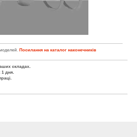
___________________________________________________
 моделей.
Посилання на каталог наконечників
_____________________________________________________
наших складах.
 1 дня.
праці.
_____________________________________________________