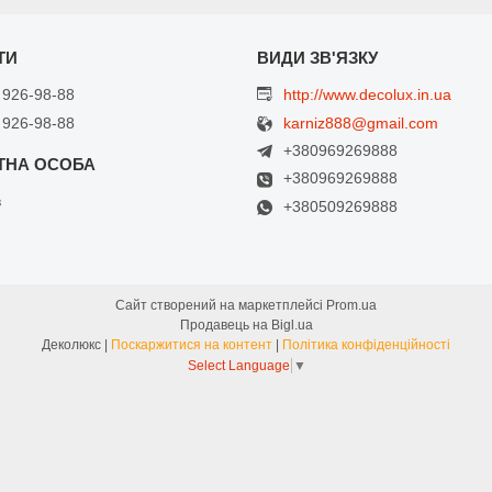
 926-98-88
http://www.decolux.in.ua
 926-98-88
karniz888@gmail.com
+380969269888
+380969269888
в
+380509269888
Сайт створений на маркетплейсі
Prom.ua
Продавець на Bigl.ua
Деколюкс |
Поскаржитися на контент
|
Політика конфіденційності
Select Language
▼