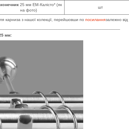
аконечник
25 мм ЕМ-Калісто* (як
шт
на фото)
для карниза з нашої колекції, перейшовши по
посилання
залежно від
_____________________________________________________
25 мм: